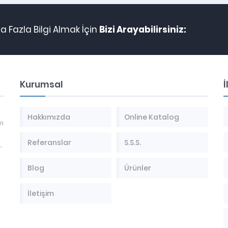
 Fazla Bilgi Almak İçin
Bizi Arayabilirsiniz:
Kurumsal
İ
Hakkımızda
Online Katalog
im
Referanslar
S.S.S.
,
Blog
Ürünler
İletişim