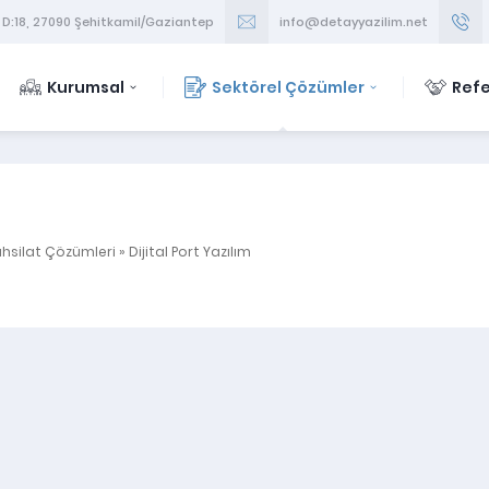
 D:18, 27090 Şehitkamil/Gaziantep
info@detayyazilim.net
Kurumsal
Sektörel Çözümler
Refe
ahsilat Çözümleri
»
Dijital Port Yazılım