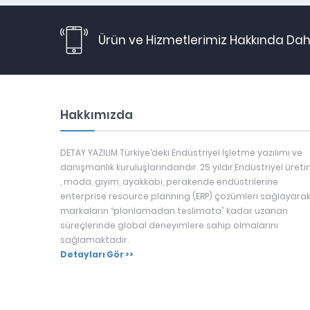
Ürün ve Hizmetlerimiz Hakkında Daha
Hakkımızda
DETAY YAZILIM Türkiye’deki Endüstriyel İşletme yazılımı ve
danışmanlık kuruluşlarındandır. 25 yıldır,Endüstriyel üret
, moda, giyim, ayakkabı, perakende endüstrilerine
enterprise resource planning (ERP) çözümleri sağlayarak
markaların “planlamadan teslimata” kadar uzanan
süreçlerinde global deneyimlere sahip olmalarını
sağlamaktadır.
Detayları Gör >>