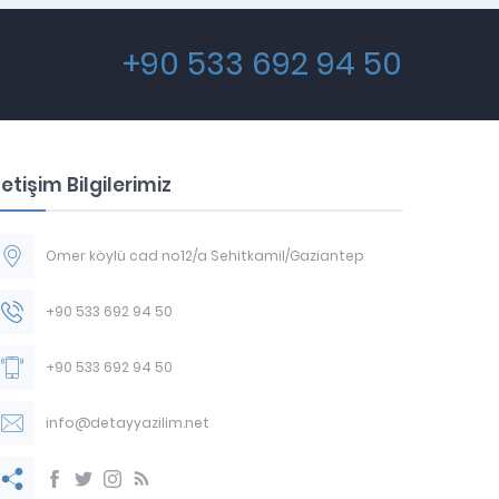
+90 533 692 94 50
letişim Bilgilerimiz
Omer köylü cad no12/a Sehitkamil/Gaziantep
+90 533 692 94 50
+90 533 692 94 50
info@detayyazilim.net