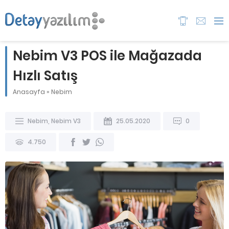
Nebim V3 POS ile Mağazada
Hızlı Satış
Anasayfa
»
Nebim
Nebim
,
Nebim V3
25.05.2020
0
4.750