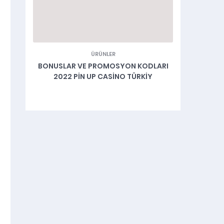
Merchandise Planlama
Nebim Blog
ÜRÜNLER
Nebim V3
BONUSLAR VE PROMOSYON KODLARI
OPINIE 
Nebim V3 ERP Uyarlama
2022 PIN UP CASINO TÜRKIY
Nebim V3 Markalar
Nebim V3 Uygulamaları
NebimExtra
Online Katalog
Optik Ürün Yönetimi ve ÜTS
Referanslar
Satın Alma Süreç Yönetimi, ASN