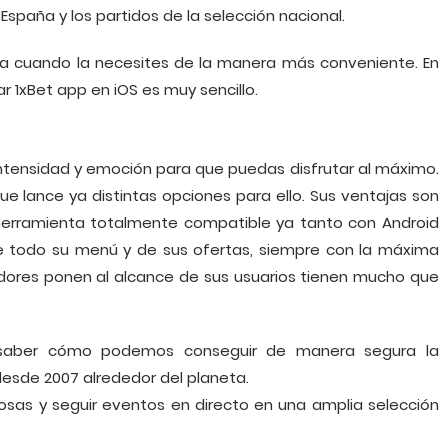
e España y los partidos de la selección nacional.
da cuando la necesites de la manera más conveniente. En
r 1xBet app en iOS es muy sencillo.
 intensidad y emoción para que puedas disfrutar al máximo.
que lance ya distintas opciones para ello. Sus ventajas son
herramienta totalmente compatible ya tanto con Android
de todo su menú y de sus ofertas, siempre con la máxima
dores ponen al alcance de sus usuarios tienen mucho que
saber cómo podemos conseguir de manera segura la
 desde 2007 alrededor del planeta.
osas y seguir eventos en directo en una amplia selección