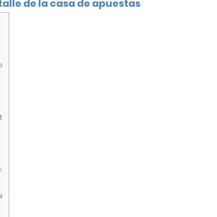
talle de la casa de apuestas
o
t
:
i