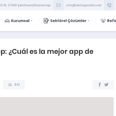
 D:18, 27090 Şehitkamil/Gaziantep
info@detayyazilim.net
Kurumsal
Sektörel Çözümler
Refe
p: ¿Cuál es la mejor app de
841