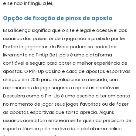
e se não infringiu a lei.
Opção de fixação de pinos de aposta
Essa licença significa que o site é legal e acessível aos
usuários dos países onde o jogo não é proibido por lei.
Portanto, jogadores do Brasil podem se cadastrar
livremente no PinUp Bet, pois é uma plataforma
confiável e segura para obter a melhor experiência de
apostas. O Pin-Up Casino e casa de apostas esportivas
chegou em 2015 para revolucionar o mercado, com
experiências de jogo seguras e apostas confiáveis.
Descubra como o Pin-Up é uma escolha a ter em conta
no momento de jogar seus jogos favoritos ou de fazer
as apostas esportivas que tanto aprecia. Alguns
usuários acreditam erroneamente que não precisam de
suporte técnico pelo motivo de a plataforma online