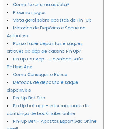
Como fazer uma aposta?
Próximos jogos
Vista geral sobre apostas de Pin–Up
Métodos de Depósito e Saque no
Aplicativo
Posso fazer depósitos e saques
através do app de cassino Pin Up?
Pin Up Bet App – Download Safe
Betting App
Como Conseguir o Bônus
Métodos de depósito e saque
disponíveis
Pin-Up Bet Site
Pin Up bet app – internacional e de
confiança de bookmaker online
Pin-Up Bet – Apostas Esportivas Online
Brasil