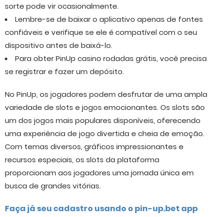
sorte pode vir ocasionalmente.
Lembre-se de baixar o aplicativo apenas de fontes
confiáveis e verifique se ele é compatível com o seu
dispositivo antes de baixá-lo.
Para obter PinUp casino rodadas grátis, você precisa
se registrar e fazer um depósito.
No PinUp, os jogadores podem desfrutar de uma ampla
variedade de slots e jogos emocionantes. Os slots são
um dos jogos mais populares disponíveis, oferecendo
uma experiência de jogo divertida e cheia de emoção.
Com temas diversos, gráficos impressionantes e
recursos especiais, os slots da plataforma
proporcionam aos jogadores uma jornada única em
busca de grandes vitórias.
Faça já seu cadastro usando o pin-up.bet app