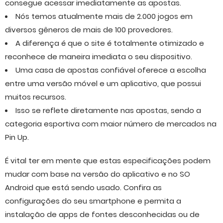
consegue acessar imediatamente as apostas.
Nós temos atualmente mais de 2.000 jogos em
diversos gêneros de mais de 100 provedores.
A diferença é que o site é totalmente otimizado e
reconhece de maneira imediata o seu dispositivo.
Uma casa de apostas confiável oferece a escolha
entre uma versão móvel e um aplicativo, que possui
muitos recursos.
Isso se reflete diretamente nas apostas, sendo a
categoria esportiva com maior número de mercados na
Pin Up.
É vital ter em mente que estas especificações podem
mudar com base na versão do aplicativo e no SO
Android que está sendo usado. Confira as
configurações do seu smartphone e permita a
instalação de apps de fontes desconhecidas ou de