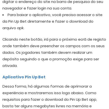
digitar o endereço do site na barra de pesquisa do seu
navegador e fazer login na sua conta.
Para baixar o aplicativo, você precisa acessar o site
da Pin Up Bet diretamente e fazer o download do
arquivo apk.
Clicando neste botão, irá para o próximo ecrã de registo
onde também deve preencher os campos com os seus
dados. Os jogadores também devem realizar um
depósito seguindo o que a promoção exige para ser
ativada.
Aplicativo Pin Up Bet
Dessa forma, há algumas formas de aprimorar a
experiência e mostraremos isso logo abaixo. Como
requisitos para fazer o download do Pin Up Bet app,
basta ter alguns megabytes livres na memória e