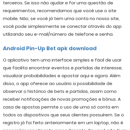
terceiros. Se isso não ajudar e for uma questão de
requerimentos, recomendamos que você use o site
mobile. Não, se você já tem uma conta no nosso site,
você pode simplesmente se conectar através do app
utilizando seu e-mail/número de telefone e senha.
Android Pin-Up Bet apk download
O aplicativo tem uma interface simples e fácil de usar
que facilita encontrar eventos e partidas de interesse,
visualizar probabilidades e apostar aqui e agora. Além
disso, o app oferece ao usuário a possibilidade de
observar o histórico de bets e partidas, assim como
receber notificações de novas promoções e bônus. A
casa de apostas permite o uso de uma só conta em
todos os dispositivos que seus clientes possuírem. Se o
registro já foi feito anteriormente em um laptop, não é