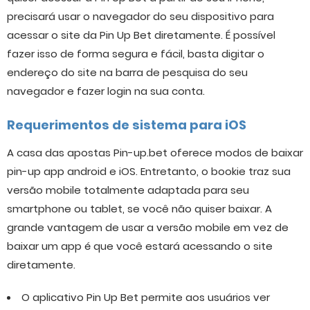
precisará usar o navegador do seu dispositivo para
acessar o site da Pin Up Bet diretamente. É possível
fazer isso de forma segura e fácil, basta digitar o
endereço do site na barra de pesquisa do seu
navegador e fazer login na sua conta.
Requerimentos de sistema para iOS
A casa das apostas Pin-up.bet oferece modos de baixar
pin-up app android e iOS. Entretanto, o bookie traz sua
versão mobile totalmente adaptada para seu
smartphone ou tablet, se você não quiser baixar. A
grande vantagem de usar a versão mobile em vez de
baixar um app é que você estará acessando o site
diretamente.
O aplicativo Pin Up Bet permite aos usuários ver