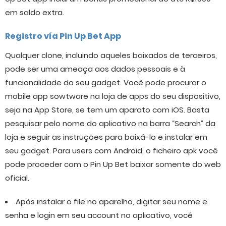
em saldo extra.
Registro vía Pin Up Bet App
Qualquer clone, incluindo aqueles baixados de terceiros,
pode ser uma ameaça aos dados pessoais e à
funcionalidade do seu gadget. Você pode procurar o
mobile app sowtware na loja de apps do seu dispositivo,
seja na App Store, se tem um aparato com iOS. Basta
pesquisar pelo nome do aplicativo na barra “Search” da
loja e seguir as instruções para baixá-lo e instalar em
seu gadget. Para users com Android, o ficheiro apk você
pode proceder com o Pin Up Bet baixar somente do web
oficial.
Após instalar o file no aparelho, digitar seu nome e
senha e login em seu account no aplicativo, você