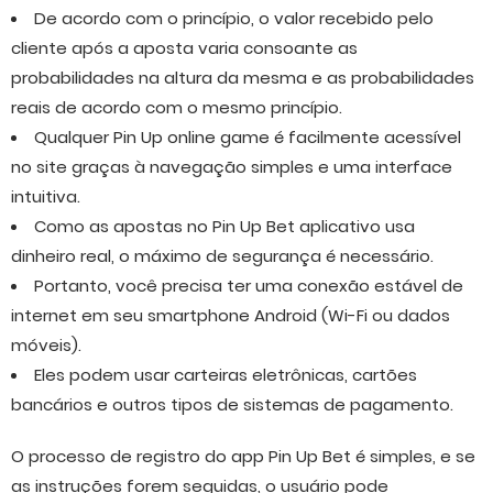
De acordo com o princípio, o valor recebido pelo
cliente após a aposta varia consoante as
probabilidades na altura da mesma e as probabilidades
reais de acordo com o mesmo princípio.
Qualquer Pin Up online game é facilmente acessível
no site graças à navegação simples e uma interface
intuitiva.
Como as apostas no Pin Up Bet aplicativo usa
dinheiro real, o máximo de segurança é necessário.
Portanto, você precisa ter uma conexão estável de
internet em seu smartphone Android (Wi-Fi ou dados
móveis).
Eles podem usar carteiras eletrônicas, cartões
bancários e outros tipos de sistemas de pagamento.
O processo de registro do app Pin Up Bet é simples, e se
as instruções forem seguidas, o usuário pode