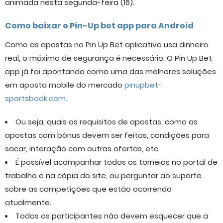
animada nesta segunda-feira (16).
Como baixar o Pin-Up bet app para Android
Como as apostas no Pin Up Bet aplicativo usa dinheiro
real, o máximo de segurança é necessário. O Pin Up Bet
app já foi apontando como uma das melhores soluções
em aposta mobile do mercado
pinupbet-
sportsbook.com
.
Ou seja, quais os requisitos de apostas, como as
apostas com bônus devem ser feitas, condições para
sacar, interação com outras ofertas, etc.
É possível acompanhar todos os torneios no portal de
trabalho e na cópia do site, ou perguntar ao suporte
sobre as competições que estão ocorrendo
atualmente.
Todos os participantes não devem esquecer que a