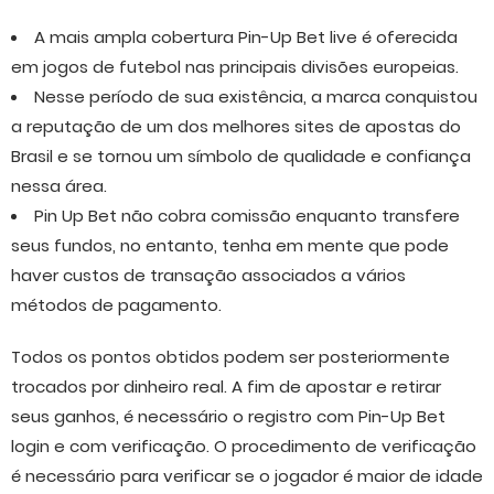
A mais ampla cobertura Pin-Up Bet live é oferecida
em jogos de futebol nas principais divisões europeias.
Nesse período de sua existência, a marca conquistou
a reputação de um dos melhores sites de apostas do
Brasil e se tornou um símbolo de qualidade e confiança
nessa área.
Pin Up Bet não cobra comissão enquanto transfere
seus fundos, no entanto, tenha em mente que pode
haver custos de transação associados a vários
métodos de pagamento.
Todos os pontos obtidos podem ser posteriormente
trocados por dinheiro real. A fim de apostar e retirar
seus ganhos, é necessário o registro com Pin-Up Bet
login e com verificação. O procedimento de verificação
é necessário para verificar se o jogador é maior de idade