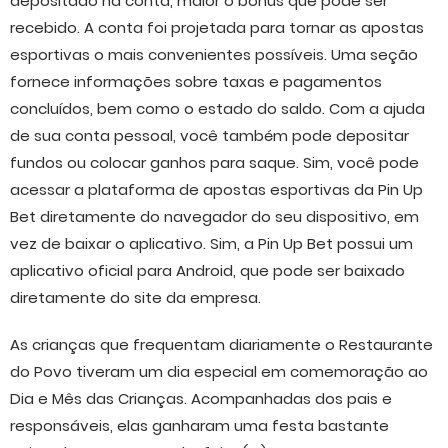
depositado na conta, maior o bônus que pode ser
recebido. A conta foi projetada para tornar as apostas
esportivas o mais convenientes possíveis. Uma seção
fornece informações sobre taxas e pagamentos
concluídos, bem como o estado do saldo. Com a ajuda
de sua conta pessoal, você também pode depositar
fundos ou colocar ganhos para saque. Sim, você pode
acessar a plataforma de apostas esportivas da Pin Up
Bet diretamente do navegador do seu dispositivo, em
vez de baixar o aplicativo. Sim, a Pin Up Bet possui um
aplicativo oficial para Android, que pode ser baixado
diretamente do site da empresa.
As crianças que frequentam diariamente o Restaurante
do Povo tiveram um dia especial em comemoração ao
Dia e Mês das Crianças. Acompanhadas dos pais e
responsáveis, elas ganharam uma festa bastante