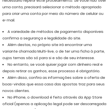
necessário repetir este procedimento. Se você não tiver
uma conta, precisará selecionar o método apropriado
para criar uma conta por meio do número de celular ou
e-mail.
A variedade de métodos de pagamento disponíveis
confirma a segurança e legalidade do site.
Além destas, no próprio site irá encontrar uma
variante chamada Multi-live, o de ter uma ficha à parte,
cujos temas são só para si e são de seu interesse.
No entanto, se você quiser jogar com dinheiro real e
depois retirar os ganhos, esse processo é obrigatório.
Além disso, confira as informações sobre a oferta de
boas-vindas que essa casa das apostas traz para seus
novos clientes.
No iPhone, o download é feito através da App Store
oficial (apenas a aplicação legal pode ser descarregada