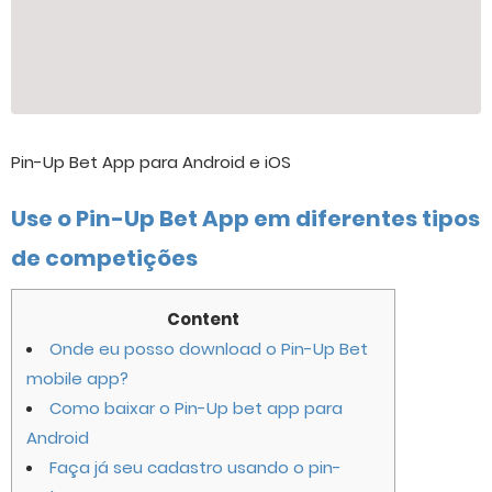
Pin-Up Bet App para Android e iOS
Use o Pin-Up Bet App em diferentes tipos
de competições
Content
Onde eu posso download o Pin-Up Bet
mobile app?
Como baixar o Pin-Up bet app para
Android
Faça já seu cadastro usando o pin-